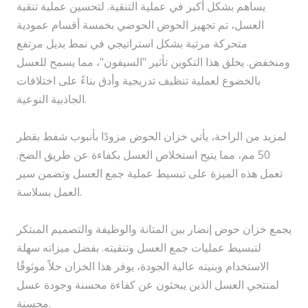
يساهم بشكل أكبر في عملية التنقية. لتحسين عملية تنقية
العسل، تم تجهيز الحوض الحوضي بخمسة أقسام عمودية
متحركة مرتبة بشكل استراتيجي في نمط بديل مرتفع
ومنخفض. يخلق هذا التكوين تأثير "السيفون"، مما يسمح للعسل
بالخضوع لعملية تنظيف تدريجية وأدق بناءً على اختلافات
الجاذبية النوعية.
لمزيد من الراحة، يأتي خزان الحوض مزودًا بأنبوب شفط بقطر
50 مم، مما يتيح استخلاص العسل بكفاءة عن طريق الضخ.
تعمل هذه الميزة على تبسيط عملية جمع العسل وتضمن سير
العمل بسلاسة.
يجمع خزان حوض إنضار بين المتانة والوظيفة والتصميم المبتكر
لتبسيط عمليات جمع العسل وتنقيته. بفضل ميزاته سهلة
الاستخدام وبنيته عالية الجودة، يوفر هذا الخزان حلاً موثوقًا
لمنتجي العسل الذين يبحثون عن كفاءة محسنة وجودة عسل
محسنة.